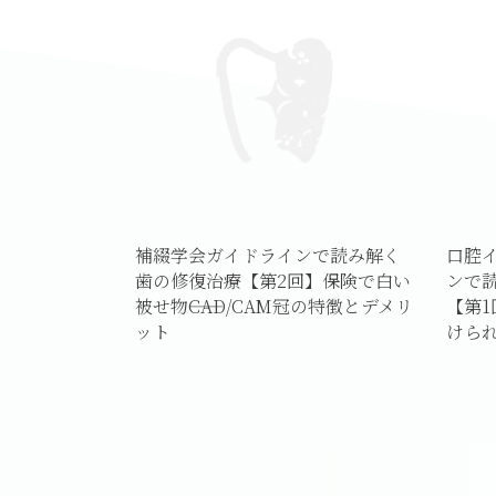
補綴学会ガイドラインで読み解く
口腔
歯の修復治療【第2回】保険で白い
ンで
被せ物――CAD/CAM冠の特徴とデメリ
【第
ット
けら