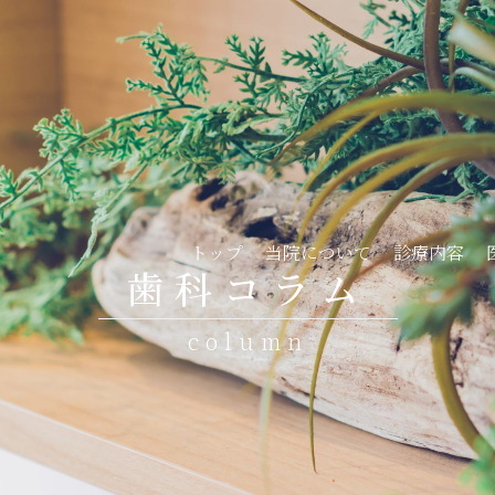
がリニューアルしました！
トップ
当院について
診療内容
歯科コラム
column