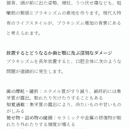
猫背、頭が前に出た姿勢、頬杖、うつ伏せ寝なども、咀
嚼筋の緊張とブラキシズムの素地を作ります。現代人特
有のライフスタイルが、ブラキシズム増加の背景にある
と考えられます。
放置するとどうなるか――歯と顎に及ぶ深刻なダメージ
ブラキシズムを長年放置すると、口腔全体に次のような
問題が連鎖的に発生します。
歯の摩耗・破折
：エナメル質がすり減り、最終的には象
牙質が露出。割れたり欠けたりすることもある
知覚過敏
：象牙質の露出により、冷たいものや甘いもの
がしみる
被せ物・詰め物の破損
：セラミックや金属の修復物が割
れたり外れたりする頻度が増える