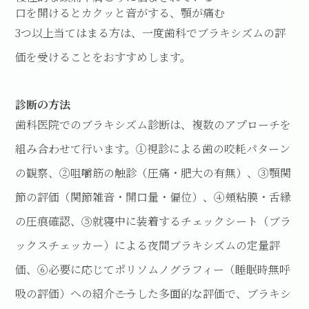
口を開けるとカクッと音がする、顎が痛む
3つ以上当てはまる方は、一度歯科でブラキシズムの評
価を受けることをおすすめします。
診断の方法
歯科医院でのブラキシズム診断は、複数のアプローチを
組み合わせて行います。①視診による歯の咬耗パターン
の観察、②咀嚼筋の触診（圧痛・肥大の有無）、③顎関
節の評価（関節雑音・開口量・偏位）、④頬粘膜・舌縁
の圧痕確認、⑤就寝中に装着するチェックシート（ブラ
ックスチェッカー）による夜間ブラキシズムの定量評
価、⑥必要に応じてポリソムノグラフィー（睡眠時無呼
吸の評価）への紹介――こうした多面的な評価で、ブラキシ