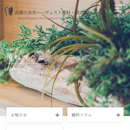
歯ぎしり・食いしばりが招く歯へのダメージ――原因・症状・マ
歯科コラム
column
お知らせ
歯科コラム