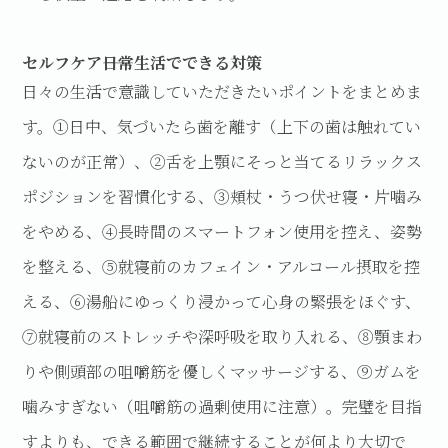
セルフケア――日常生活でできる対策
日々の生活で意識していただきたいポイントをまとめま
す。①日中、気づいたら歯を離す（上下の歯は触れてい
ないのが正常）、②舌を上顎にそっと当てるリラックス
ポジションを習慣化する、③頬杖・うつ伏せ寝・片噛み
をやめる、④長時間のスマートフォン使用を控え、姿勢
を整える、⑤就寝前のカフェイン・アルコール摂取を控
える、⑥湯船にゆっくり浸かって心身の緊張をほぐす、
⑦就寝前のストレッチや深呼吸を取り入れる、⑧顎まわ
りや側頭部の咀嚼筋を優しくマッサージする、⑨ガムを
噛みすぎない（咀嚼筋の過剰使用に注意）。完璧を目指
すよりも、できる範囲で継続することが何より大切で