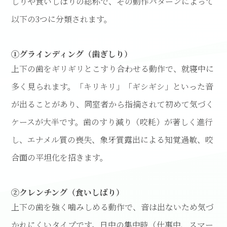
しりや食いしばりの総称で、その動作パターンによって
以下の3つに分類されます。
①グラインディング（歯ぎしり）
上下の歯をギリギリとこすり合わせる動作で、就寝中に
多く見られます。「キリキリ」「ギシギシ」といった音
が出ることがあり、同室者から指摘されて初めて気づく
ケースが大半です。歯のすり減り（咬耗）が著しく進行
し、エナメル質の喪失、象牙質露出による知覚過敏、咬
合面の平坦化を招きます。
②クレンチング（食いしばり）
上下の歯を強く噛みしめる動作で、音は出ないため気づ
かれにくいタイプです。日中の集中時（仕事中、スマー