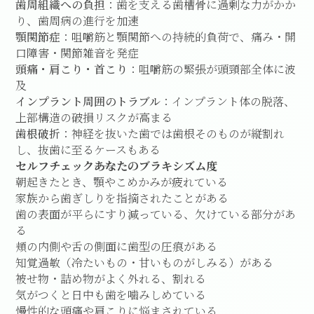
歯周組織への負担
：歯を支える歯槽骨に過剰な力がかか
り、歯周病の進行を加速
顎関節症
：咀嚼筋と顎関節への持続的負荷で、痛み・開
口障害・関節雑音を発症
頭痛・肩こり・首こり
：咀嚼筋の緊張が頭頸部全体に波
及
インプラント周囲のトラブル
：インプラント体の脱落、
上部構造の破損リスクが高まる
歯根破折
：神経を抜いた歯では歯根そのものが縦割れ
し、抜歯に至るケースもある
セルフチェック――あなたのブラキシズム度
朝起きたとき、顎やこめかみが疲れている
家族から歯ぎしりを指摘されたことがある
歯の表面が平らにすり減っている、欠けている部分があ
る
頬の内側や舌の側面に歯型の圧痕がある
知覚過敏（冷たいもの・甘いものがしみる）がある
被せ物・詰め物がよく外れる、割れる
気がつくと日中も歯を噛みしめている
慢性的な頭痛や肩こりに悩まされている