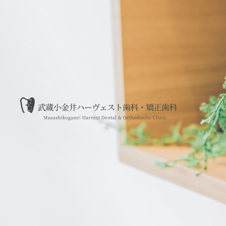
武蔵小金井ハーヴェスト歯科・矯正歯科 Musashikoganei Dent