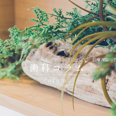
al Harvest Orthodontic Clinic
トップ
当院について
診療内容
歯科コラム
column