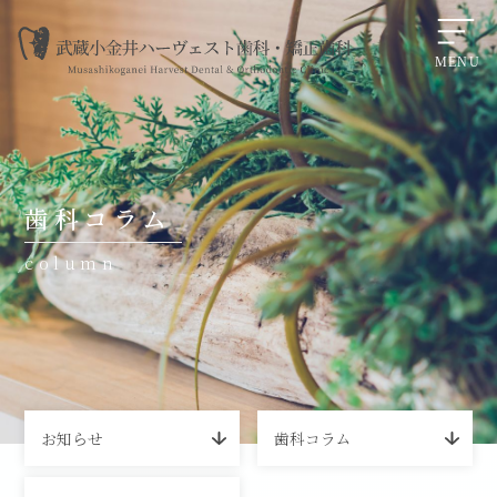
武蔵小金井で歯医者を選ぶなら――後悔しない歯科医院を選ぶ７
歯科コラム
column
お知らせ
歯科コラム